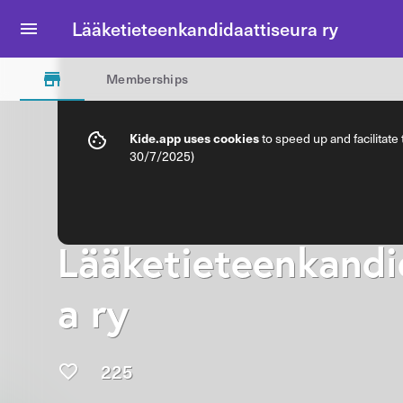
Lääketieteenkandidaattiseura ry
Memberships
Kide.app uses cookies
to speed up and facilitate
30/7/2025)
Lääketieteenkandi
a ry
225