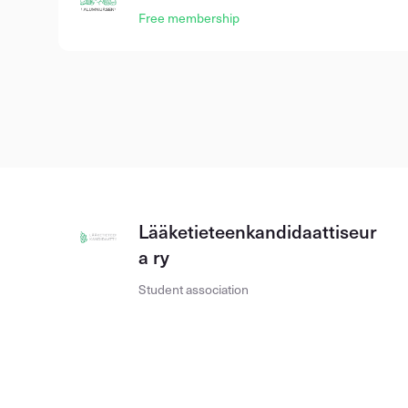
Free membership
Lääketieteenkandidaattiseur
a ry
Student association