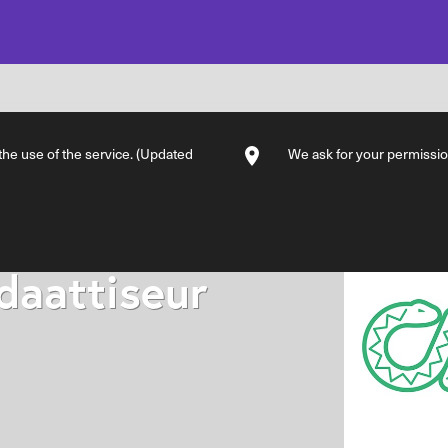
 the use of the service. (Updated
We ask for your permission
daattiseur