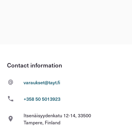
Contact information
varaukset@tayt.fi
+358 50 5013923
Itsenäisyydenkatu 12-14, 33500
Tampere, Finland