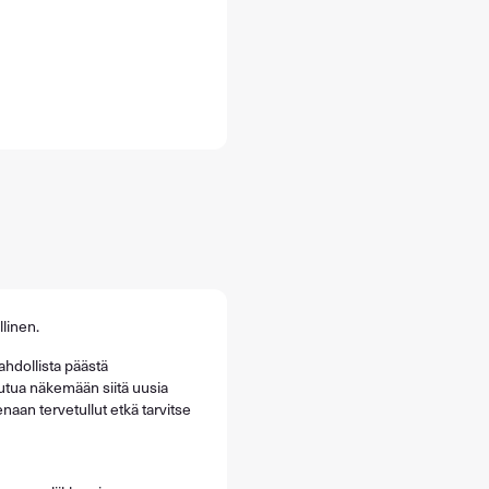
linen.
hdollista päästä
tua näkemään siitä uusia
naan tervetullut etkä tarvitse