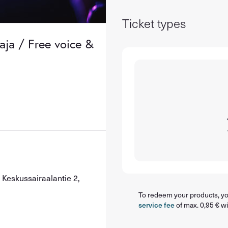
Ticket types
aja / Free voice &
, Keskussairaalantie 2,
To redeem your products, you
service fee
of max. 0,95 € wi