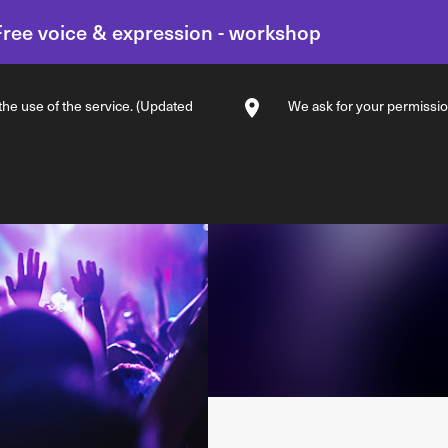
 Free voice & expression - workshop
 the use of the service. (Updated
We ask for your permission