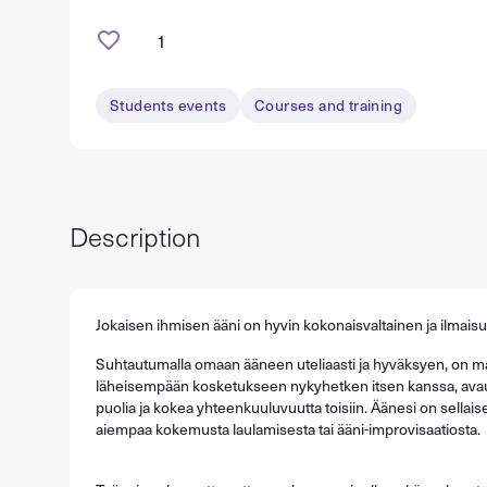
1
Students events
Courses and training
Description
Jokaisen ihmisen ääni on hyvin kokonaisvaltainen ja ilmaisul
Suhtautumalla omaan ääneen uteliaasti ja hyväksyen, on ma
läheisempään kosketukseen nykyhetken itsen kanssa, avau
puolia ja kokea yhteenkuuluvuutta toisiin. Äänesi on sellaise
aiempaa kokemusta laulamisesta tai ääni-improvisaatiosta.