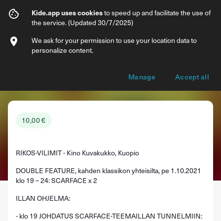
Reserve ticket
Kide.app uses cookies
to speed up and facilitate the use of
the service. (Updated 30/7/2025)
We ask for your permission to use your location data to
personalize content.
RIKOS-VILIMIT - Kino Kuvakukko, Kuopio, pe
1.10.2021 klo 19 – 24: DOUBLE FEATURE -
Manage
Accept all
ILTA - SCARFACE x 2
10,00 €
RIKOS-VILIMIT - Kino Kuvakukko, Kuopio
DOUBLE FEATURE, kahden klassikon yhteisilta, pe 1.10.2021
klo 19 – 24: SCARFACE x 2
ILLAN OHJELMA:
- klo 19 JOHDATUS SCARFACE-TEEMAILLAN TUNNELMIIN: