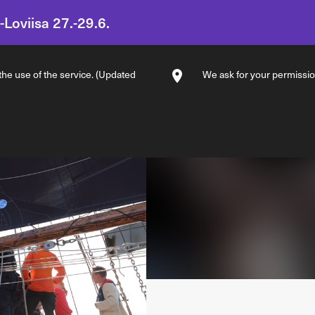
-Loviisa 27.-29.6.
 the use of the service. (Updated
We ask for your permission