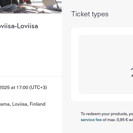
Ticket types
viisa-Loviisa
2025 at 17:00 (UTC+3)
tama, Loviisa, Finland
To redeem your products, you
service fee
of max. 0,95 € wi