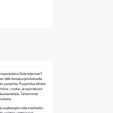
innepurjelaiva Österstjernan?
kan tälle kesäpurjehdukselle.
u purjehtia. Purjehdus lähtee
ehdus-, ruoka-, ja saunakulut
akustanteisia. Tarkemmat
 mukana.
osallistujien että miehistön
a päättää välittömästi