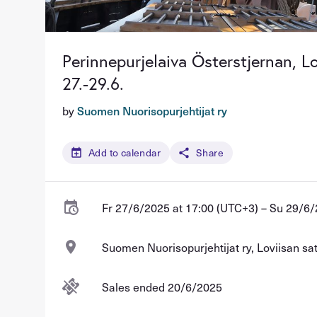
Perinnepurjelaiva Österstjernan, Lo
27.-29.6.
by
Suomen Nuorisopurjehtijat ry
Add to calendar
Share
Fr 27/6/2025 at 17:00 (UTC+3) – Su 29/6/
Suomen Nuorisopurjehtijat ry, Loviisan sa
Sales ended 20/6/2025