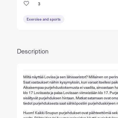
3
Exercise and sports
Description
​Miltä näyttää Loviisa ja sen lähisaaristot? Millainen on per
Saat vastaukset näihin kysymyksiin, kun varaat itsellesi pai
Aikaisempaa purjehduskokemusta ei vaadita, ainoastaan hal
klo 17 Loviisasta ja palaa Loviisaan viimeistään klo 17. Purj
sisältyvät purjehduksen hintaan. Matkat satamaan ovat om
tiedot purjehduksesta saat sähköpostiin purjehduskirjeen
Huom! Kaikki Snupun purjehdukset ovat päihteettömiä sekä 
osalta. Päihteiden tai huumausaineiden käyttö purjehduksell