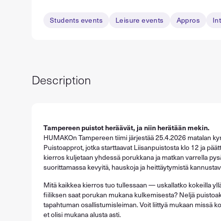
Students events
Leisure events
Appros
In
Description
Tampereen puistot heräävät, ja niin herätään mekin.
HUMAKOn Tampereen tiimi järjestää 25.4.2026 matalan kynn
Puistoapprot, jotka starttaavat Liisanpuistosta klo 12 ja pää
kierros kuljetaan yhdessä porukkana ja matkan varrella py
suorittamassa kevyitä, hauskoja ja heittäytymistä kannustavi
Mitä kaikkea kierros tuo tullessaan — uskallatko kokeilla yll
fiiliksen saat porukan mukana kulkemisesta? Neljä puistoakti
tapahtuman osallistumisleiman. Voit liittyä mukaan missä ko
et olisi mukana alusta asti.