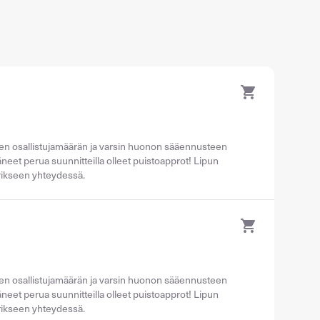
isen osallistujamäärän ja varsin huonon sääennusteen
neet perua suunnitteilla olleet puistoapprot! Lipun
erikseen yhteydessä.
isen osallistujamäärän ja varsin huonon sääennusteen
neet perua suunnitteilla olleet puistoapprot! Lipun
erikseen yhteydessä.