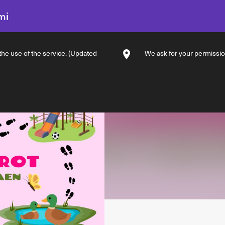
mi
 the use of the service. (Updated
We ask for your permission