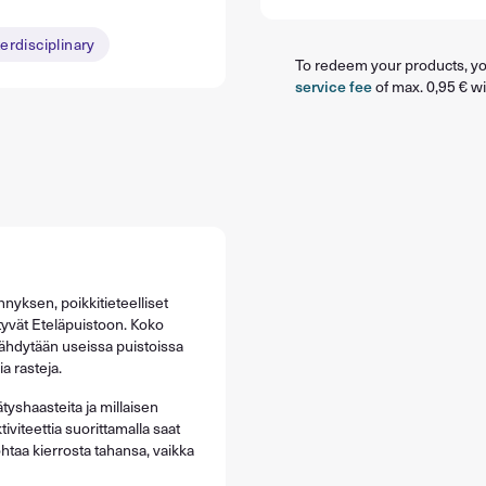
terdisciplinary
To redeem your products, you
service fee
of max. 0,95 € wi
yksen, poikkitieteelliset
ttyvät Eteläpuistoon. Koko
sähdytään useissa puistoissa
a rasteja.
ätyshaasteita ja millaisen
viteettia suorittamalla saat
htaa kierrosta tahansa, vaikka