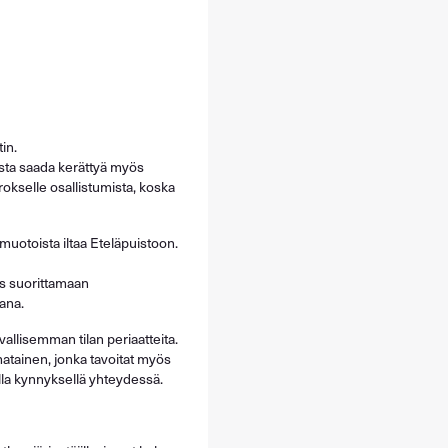
tin.
ista saada kerättyä myös
okselle osallistumista, koska
muotoista iltaa Eteläpuistoon.
 suorittamaan
kana.
lisemman tilan periaatteita.
matainen, jonka tavoitat myös
lla kynnyksellä yhteydessä.