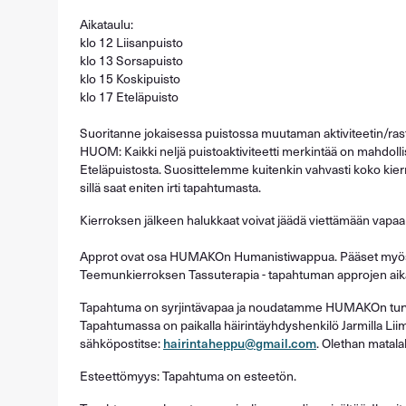
Aikataulu:
klo 12 Liisanpuisto
klo 13 Sorsapuisto
klo 15 Koskipuisto
klo 17 Eteläpuisto
Suoritanne jokaisessa puistossa muutaman aktiviteetin/ras
HUOM: Kaikki neljä puistoaktiviteetti merkintää on mahdoll
Eteläpuistosta. Suosittelemme kuitenkin vahvasti koko kierr
sillä saat eniten irti tapahtumasta.
Kierroksen jälkeen halukkaat voivat jäädä viettämään vapaa
Approt ovat osa HUMAKOn Humanistiwappua. Pääset myös
Teemunkierroksen Tassuterapia - tapahtuman approjen ai
Tapahtuma on syrjintävapaa ja noudatamme HUMAKOn turval
Tapahtumassa on paikalla häirintäyhdyshenkilö Jarmilla Lii
sähköpostitse:
hairintaheppu@gmail.com
. Olethan matala
Esteettömyys: Tapahtuma on esteetön.