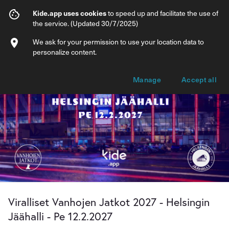
Viralliset Vanhojen Jatkot 2027 - Helsingi
Kide.app uses cookies
to speed up and facilitate the use of
the service. (Updated 30/7/2025)
Info
Ticket types
We ask for your permission to use your location data to
personalize content.
Manage
Accept all
Viralliset Vanhojen Jatkot 2027 - Helsingin
Jäähalli - Pe 12.2.2027