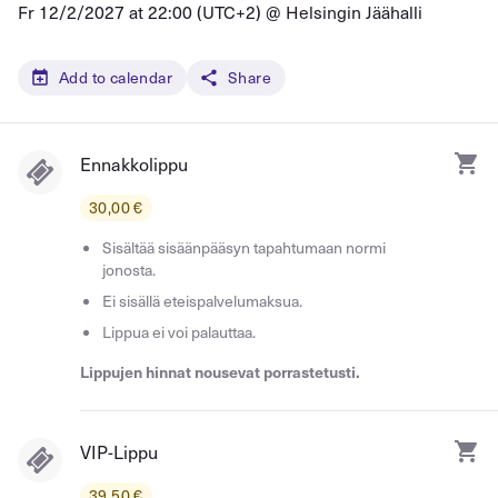
Fr 12/2/2027 at 22:00 (UTC+2) @
Helsingin Jäähalli
Add to calendar
Share
Ennakkolippu
30,00 €
Sisältää sisäänpääsyn tapahtumaan normi
jonosta.
Ei sisällä eteispalvelumaksua.
Lippua ei voi palauttaa.
Lippujen hinnat nousevat porrastetusti.
VIP-Lippu
39,50 €