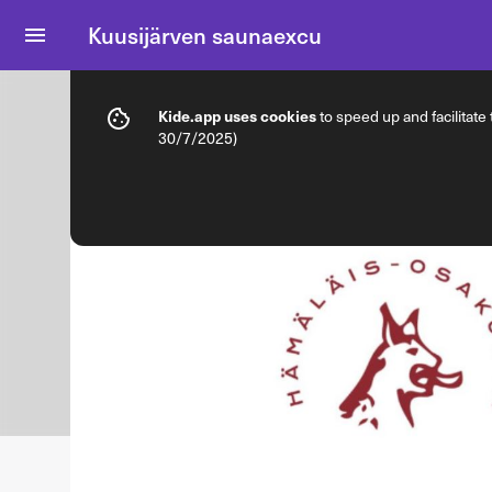
Kuusijärven saunaexcu
Info
Ticket types
Kide.app uses cookies
to speed up and facilitate
30/7/2025)