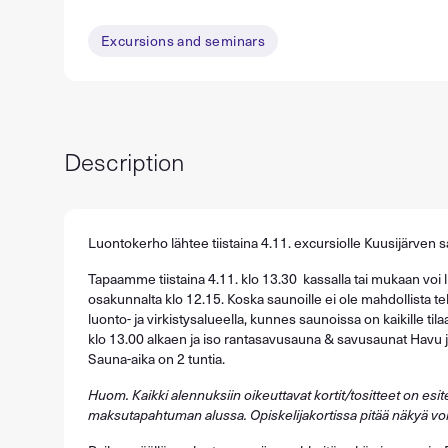
Excursions and seminars
Description
Luontokerho lähtee tiistaina 4.11. excursiolle Kuusijärven s
Tapaamme tiistaina 4.11. klo 13.30 kassalla tai mukaan voi l
osakunnalta klo 12.15. Koska saunoille ei ole mahdollista 
luonto- ja virkistysalueella, kunnes saunoissa on kaikille tila
klo 13.00 alkaen ja iso rantasavusauna & savusaunat Havu j
Sauna-aika on 2 tuntia.
Huom. Kaikki alennuksiin oikeuttavat kortit/tositteet on esit
maksutapahtuman alussa.
Opiskelijakortissa pitää näkyä v