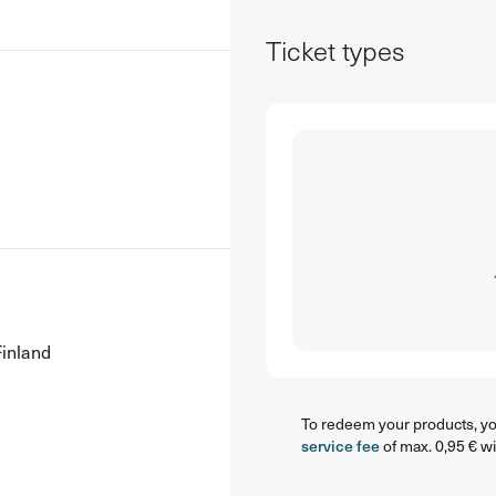
Ticket types
Finland
To redeem your products, you
service fee
of max. 0,95 € wi