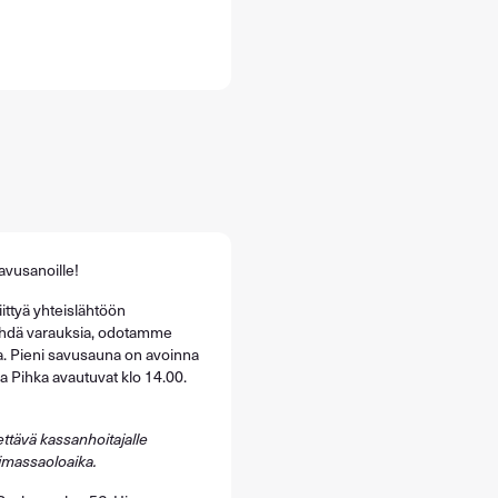
avusanoille!
iittyä yhteislähtöön
tehdä varauksia, odotamme
a.
Pieni savusauna on avoinna
a Pihka avautuvat klo 14.00.
ettävä kassanhoitajalle
oimassaoloaika.