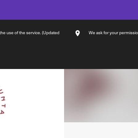
 the use of the service. (Updated
We ask for your permission