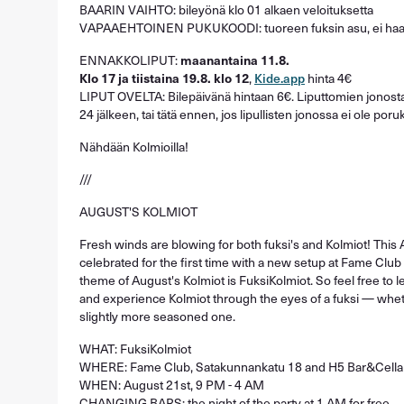
BAARIN VAIHTO: bileyönä klo 01 alkaen veloituksetta
VAPAAEHTOINEN PUKUKOODI: tuoreen fuksin asu, ei haal
ENNAKKOLIPUT:
maanantaina 11.8.
Klo 17 ja tiistaina 19.8. klo 12
,
Kide.app
hinta 4€
LIPUT OVELTA: Bilepäivänä hintaan 6€. Liputtomien jonosta k
24 jälkeen, tai tätä ennen, jos lipullisten jonossa ei ole poru
Nähdään Kolmioilla!
///
AUGUST'S KOLMIOT
Fresh winds are blowing for both fuksi's and Kolmiot! This 
celebrated for the first time with a new setup at
Fame Club
theme of August's Kolmiot is
FuksiKolmiot
. So feel free to
and experience Kolmiot through the eyes of a fuksi — whe
slightly more seasoned one.
WHAT: FuksiKolmiot
WHERE: Fame Club, Satakunnankatu 18 and H5 Bar&Cella
WHEN: August 21st, 9 PM - 4 AM
CHANGING BARS
: the night of the party at 1 AM for free