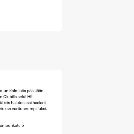
lokuun Kolmioita päästään
 Clubilla sekä H5
tä siis halutessasi haalarit
i hiukan varttuneempi fuksi.
Hämeenkatu 5