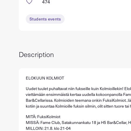
474
Students events
Description
ELOKUUN KOLMIOT
Uudet tuulet puhaltavat niin fukseille kuin Kolmioillekin! E
viettämään ensimmäistä kertaa uudella kokoonpanolla
Fame
Bar&Cellarissa.
Kolmioiden teemana onkin
FuksiKolmiot.
Jä
kotiin ja suuntaa Kolmioille fuksin silmin, olit sitten tuore ta
MITÄ: FuksiKolmiot
MISSÄ: Fame Club, Satakunnankatu 18 ja H5 Bar&Cellar, 
MILLOIN: 21.8. klo 21-04