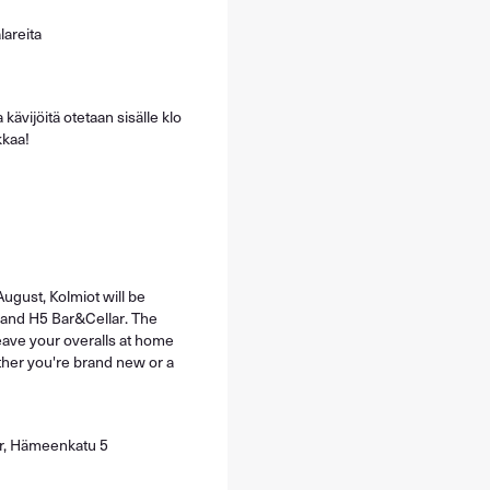
areita
ävijöitä otetaan sisälle klo
kkaa!
August, Kolmiot will be
and
H5 Bar&Cellar
. The
 leave your overalls at home
ther you're brand new or a
r, Hämeenkatu 5