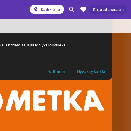
Kaikkialla
Kirjaudu sisään
jaintitietojasi sisällön yksilöimiseksi.
Hallinnoi
Hyväksy kaikki