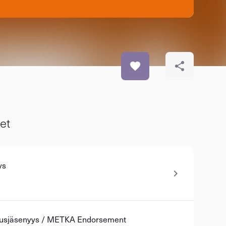
et
ys
usjäsenyys / METKA Endorsement