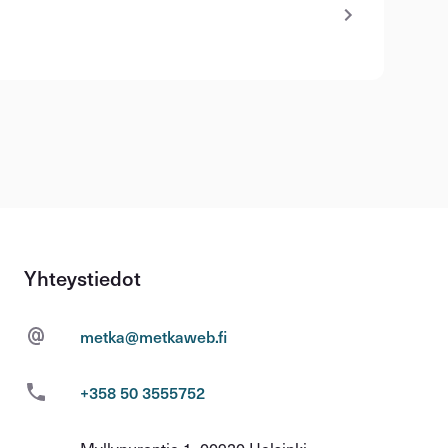
Yhteystiedot
metka@metkaweb.fi
+358 50 3555752