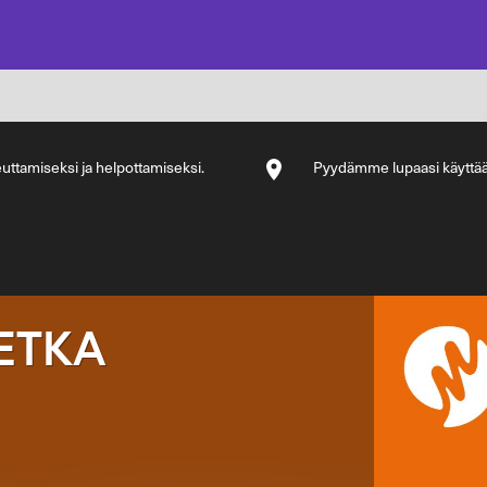
ttamiseksi ja helpottamiseksi.
Pyydämme lupaasi käyttää si
METKA