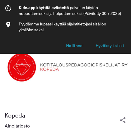
Kopeda
Kide.app käyttää evästeitä
palvelun käytön
nopeuttamiseksi ja helpottamiseksi. (Päivitetty 30.7.2025)
Jäsenyydet
Pyydämme lupaasi käyttää sijaintitietojasi sisällön
yksilöimiseksi.
Hallinnoi
Hyväksy kaikki
Kopeda
Ainejärjestö