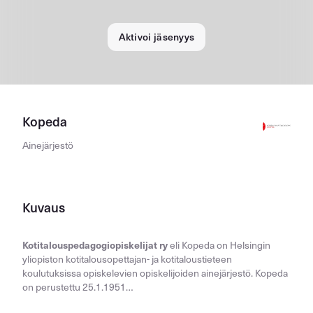
Aktivoi jäsenyys
Kopeda
Ainejärjestö
Kuvaus
Kotitalouspedagogiopiskelijat ry
eli Kopeda on Helsingin
yliopiston kotitalousopettajan- ja kotitaloustieteen
koulutuksissa opiskelevien opiskelijoiden ainejärjestö. Kopeda
on perustettu 25.1.1951…