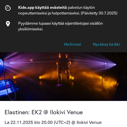
Elastinen: EK2 @ Ilokivi Venue
Kide.app käyttää evästeitä
palvelun käytön
nopeuttamiseksi ja helpottamiseksi. (Päivitetty 30.7.2025)
Info
Lipputyypit
Pyydämme lupaasi käyttää sijaintitietojasi sisällön
yksilöimiseksi.
Hallinnoi
Hyväksy kaikki
Elastinen: EK2 @ Ilokivi Venue
La 22.11.2025 klo 20.00 (UTC+2) @
Ilokivi Venue