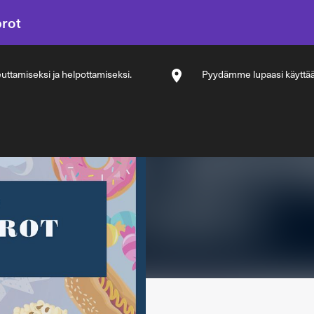
prot
ttamiseksi ja helpottamiseksi.
Pyydämme lupaasi käyttää si