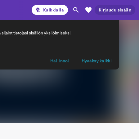
Kaikkialla
Kirjaudu sisään
jaintitietojasi sisällön yksilöimiseksi.
Hallinnoi
Hyväksy kaikki