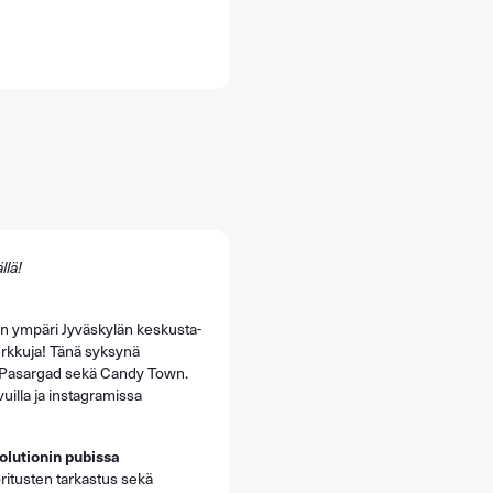
llä!
en ympäri Jyväskylän keskusta-
herkkuja! Tänä syksynä
 Pasargad sekä Candy Town.
uilla ja instagramissa
olutionin pubissa
ritusten tarkastus sekä