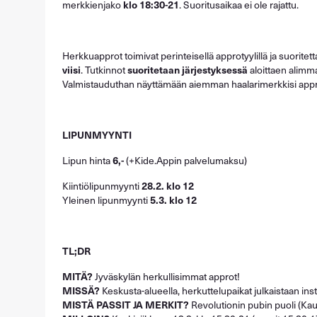
merkkienjako
klo 18:30-21
. Suoritusaikaa ei ole rajattu.
Herkkuapprot toimivat perinteisellä approtyylillä ja suoritet
viisi
. Tutkinnot
suoritetaan järjestyksessä
aloittaen alimmas
Valmistauduthan näyttämään aiemman haalarimerkkisi app
LIPUNMYYNTI
Lipun hinta
6,-
(+Kide.Appin palvelumaksu)
Kiintiölipunmyynti
28.2. klo 12
Yleinen lipunmyynti
5.3. klo 12
TL;DR
MITÄ?
Jyväskylän herkullisimmat approt!
MISSÄ?
Keskusta-alueella, herkuttelupaikat julkaistaan in
MISTÄ PASSIT JA MERKIT?
Revolutionin pubin puoli (Ka