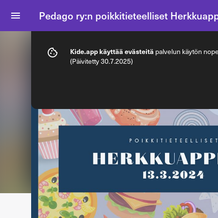
Pedago ry:n poikkitieteelliset Herkkuap
Info
Lipputyypit
Kide.app käyttää evästeitä
palvelun käytön nopeu
(Päivitetty 30.7.2025)