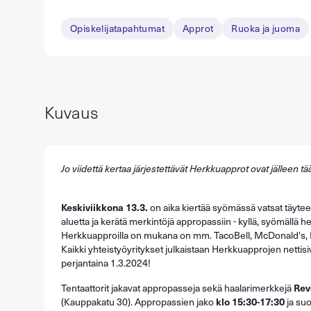
Opiskelijatapahtumat
Approt
Ruoka ja juoma
Kuvaus
Jo viidettä kertaa järjestettävät Herkkuapprot ovat jälleen tää
Keskiviikkona 13.3.
on aika kiertää syömässä vatsat täyte
aluetta ja kerätä merkintöjä appropassiin - kyllä, syömällä 
Herkkuapproilla on mukana on mm. TacoBell, McDonald's,
Kaikki yhteistyöyritykset julkaistaan Herkkuapprojen nettisiv
perjantaina 1.3.2024!
Tentaattorit jakavat appropasseja sekä haalarimerkkejä
Rev
(Kauppakatu 30). Appropassien jako
klo 15:30-17:30
ja suo