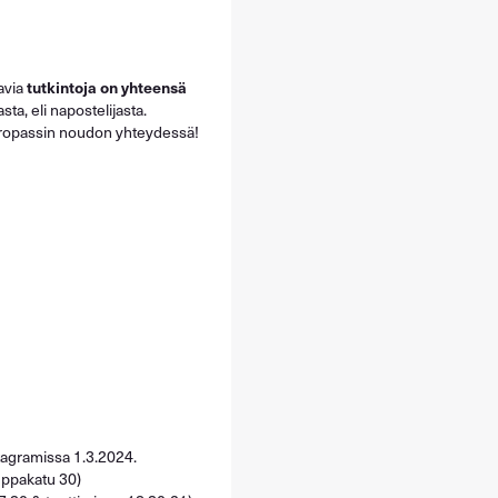
tavia
tutkintoja on yhteensä
ta, eli napostelijasta.
ropassin noudon yhteydessä!
stagramissa 1.3.2024.
uppakatu 30)