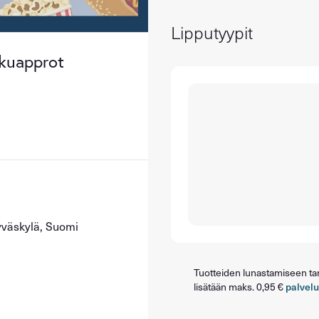
Lipputyypit
kkuapprot
yväskylä, Suomi
Tuotteiden lunastamiseen tarv
lisätään maks. 0,95 €
palvel