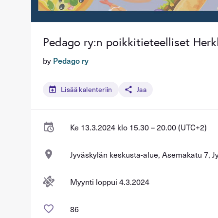
Pedago ry:n poikkitieteelliset Her
by
Pedago ry
Lisää kalenteriin
Jaa
Ke 13.3.2024 klo 15.30 – 20.00 (UTC+2)
Jyväskylän keskusta-alue, Asemakatu 7, J
Myynti loppui 4.3.2024
86