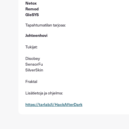
Netox
Remod
GleSYS
Tapahtumatilan tarjoaa:
Johteenhovi
Tukijat:
Disobey
SensorFu
SilverSkin
Fraktal
Lisätietoja ja ohjelma:
https://tarlab.fi/HackAfterDark