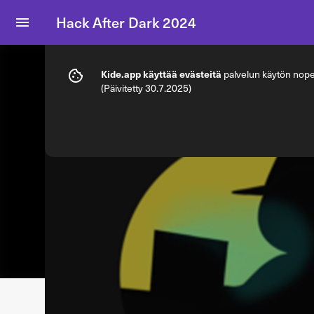
Hack After Dark 2024
Info
Lipputyypit
Kide.app käyttää evästeitä
palvelun käytön nopeu
(Päivitetty 30.7.2025)