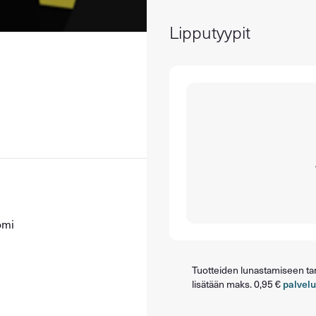
Lipputyypit
omi
Tuotteiden lunastamiseen tarv
lisätään maks. 0,95 €
palvel