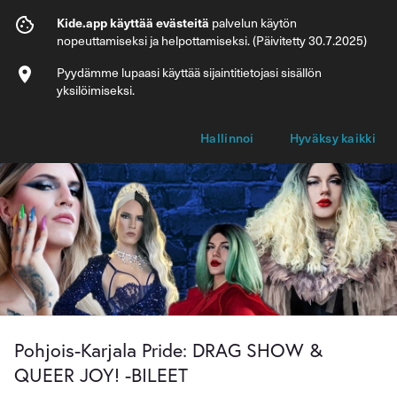
Pohjois-Karjala Pride: DRAG SHOW & Q
Kide.app käyttää evästeitä
palvelun käytön
nopeuttamiseksi ja helpottamiseksi. (Päivitetty 30.7.2025)
Info
Lipputyypit
Pyydämme lupaasi käyttää sijaintitietojasi sisällön
yksilöimiseksi.
Hallinnoi
Hyväksy kaikki
Pohjois-Karjala Pride: DRAG SHOW &
QUEER JOY! -BILEET