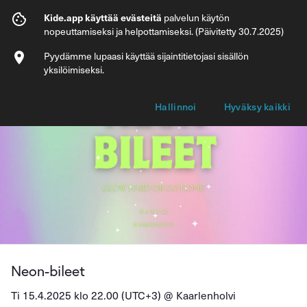
Neon-bileet
Kide.app käyttää evästeitä
palvelun käytön
nopeuttamiseksi ja helpottamiseksi. (Päivitetty 30.7.2025)
Info
Lipputyypit
Pyydämme lupaasi käyttää sijaintitietojasi sisällön
yksilöimiseksi.
Hallinnoi
Hyväksy kaikki
Neon-bileet
Ti 15.4.2025 klo 22.00 (UTC+3) @
Kaarlenholvi