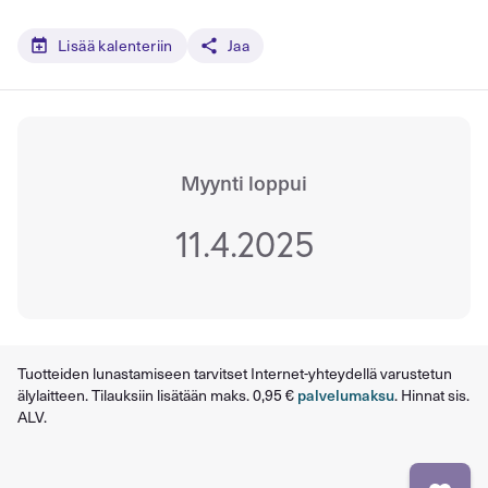
Lisää kalenteriin
Jaa
Myynti loppui
11.4.2025
Tuotteiden lunastamiseen tarvitset Internet-yhteydellä varustetun
älylaitteen. Tilauksiin lisätään maks. 0,95 €
palvelumaksu
. Hinnat sis.
ALV.