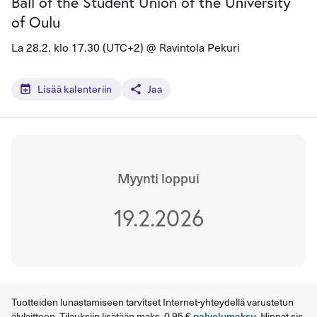
Ball of the Student Union of the University
of Oulu
La 28.2. klo 17.30 (UTC+2) @
Ravintola Pekuri
Lisää kalenteriin
Jaa
Myynti loppui
19.2.2026
Tuotteiden lunastamiseen tarvitset Internet-yhteydellä varustetun
älylaitteen. Tilauksiin lisätään maks. 0,95 €
palvelumaksu
. Hinnat sis.