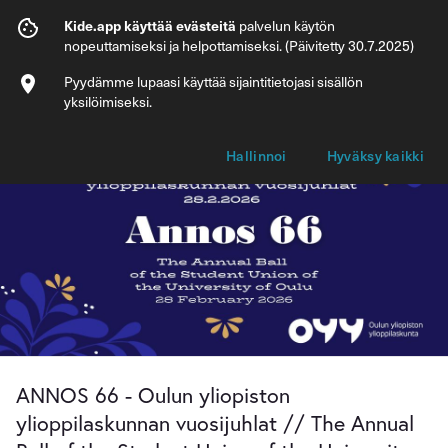
ANNOS 66 - Oulun yliopiston ylioppilasku
Kide.app käyttää evästeitä
palvelun käytön
nopeuttamiseksi ja helpottamiseksi. (Päivitetty 30.7.2025)
Info
Lipputyypit
Pyydämme lupaasi käyttää sijaintitietojasi sisällön
yksilöimiseksi.
Hallinnoi
Hyväksy kaikki
ANNOS 66 - Oulun yliopiston
ylioppilaskunnan vuosijuhlat // The Annual