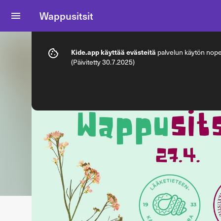
Wappusitsit
Info
Lipputyypit
Kide.app käyttää evästeitä
palvelun käytön nopeu
(Päivitetty 30.7.2025)