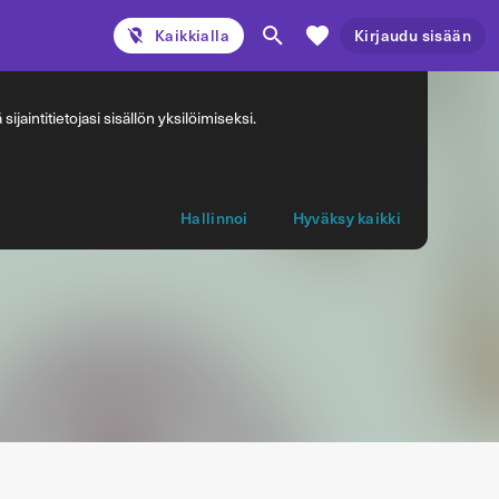
Kaikkialla
Kirjaudu sisään
jaintitietojasi sisällön yksilöimiseksi.
Hallinnoi
Hyväksy kaikki