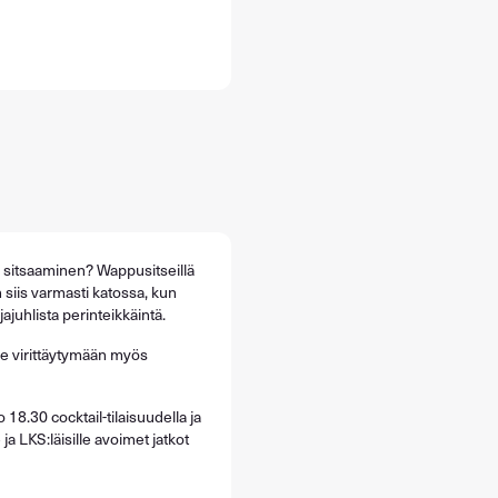
 sitsaaminen? Wappusitseillä
iis varmasti katossa, kun
jajuhlista perinteikkäintä.
 virittäytymään myös
 18.30 cocktail-tilaisuudella ja
e ja LKS:läisille avoimet jatkot