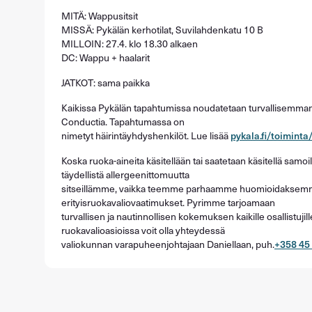
MITÄ: Wappusitsit
MISSÄ: Pykälän kerhotilat, Suvilahdenkatu 10 B
MILLOIN: 27.4. klo 18.30 alkaen
DC: Wappu + haalarit
JATKOT: sama paikka
Kaikissa Pykälän tapahtumissa noudatetaan turvallisemman t
Conductia. Tapahtumassa on
nimetyt häirintäyhdyshenkilöt. Lue lisää
pykala.fi/toimint
Koska ruoka-aineita käsitellään tai saatetaan käsitellä samoil
täydellistä allergeenittomuutta
sitseillämme, vaikka teemme parhaamme huomioidakse
erityisruokavaliovaatimukset. Pyrimme tarjoamaan
turvallisen ja nautinnollisen kokemuksen kaikille osallistujill
ruokavalioasioissa voit olla yhteydessä
valiokunnan varapuheenjohtajaan Daniellaan, puh.
+358 45