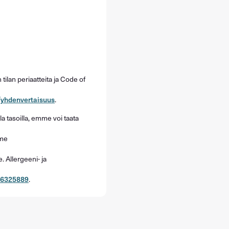
ilan periaatteita ja Code of
a/yhdenvertaisuus
.
la tasoilla, emme voi taata
mme
e. Allergeeni- ja
 6325889
.