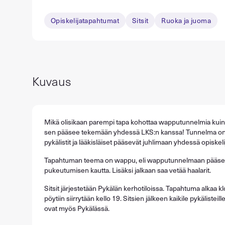
Opiskelijatapahtumat
Sitsit
Ruoka ja juoma
Kuvaus
Mikä olisikaan parempi tapa kohottaa wapputunnelmia kuin
sen pääsee tekemään yhdessä LKS:n kanssa! Tunnelma on s
pykälistit ja lääkisläiset pääsevät juhlimaan yhdessä opiskeli
Tapahtuman teema on wappu, eli wapputunnelmaan pääsee
pukeutumisen kautta. Lisäksi jalkaan saa vetää haalarit.
Sitsit järjestetään Pykälän kerhotiloissa. Tapahtuma alkaa klo
pöytiin siirrytään kello 19. Sitsien jälkeen kaikile pykälisteill
ovat myös Pykälässä.