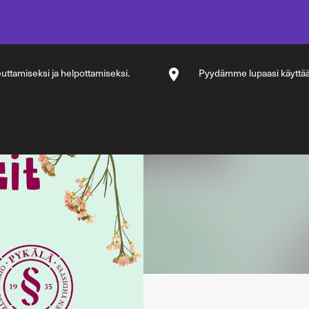
ttamiseksi ja helpottamiseksi.
Pyydämme lupaasi käyttää si