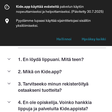
Apua
Kide.app käyttää evästeitä
palvelun käytön
nopeuttamiseksi ja helpottamiseksi. (Päivitetty 30.7.2025)
Kysyttyä
Asiakaspalvelu
Käyttöehdot
Käytäntö
Pyydämme lupaasi käyttää sijaintitietojasi sisällön
yksilöimiseksi.
Hallinnoi
Hyväksy kaikki
Hae
1. En löydä lippuani. Mitä teen?
2. Mikä on Kide.app?
3. Tarvitseeko minun rekisteröityä
ostaakseni tuotteita?
4. En ole opiskelija. Voinko hankkia
lippuja ja palveluita Kide.appista?