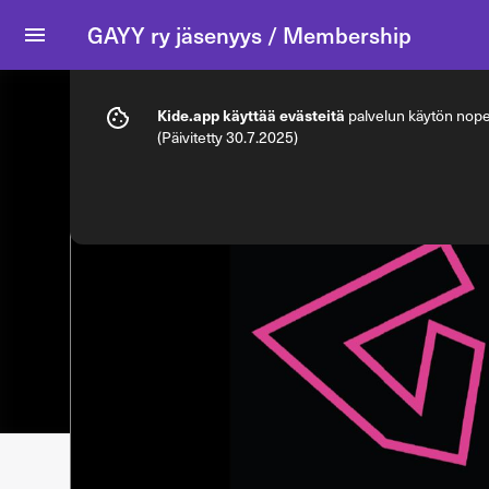
GAYY ry jäsenyys / Membership
Info
Jäsenyysvaihtoehdot
Kide.app käyttää evästeitä
palvelun käytön nopeu
(Päivitetty 30.7.2025)