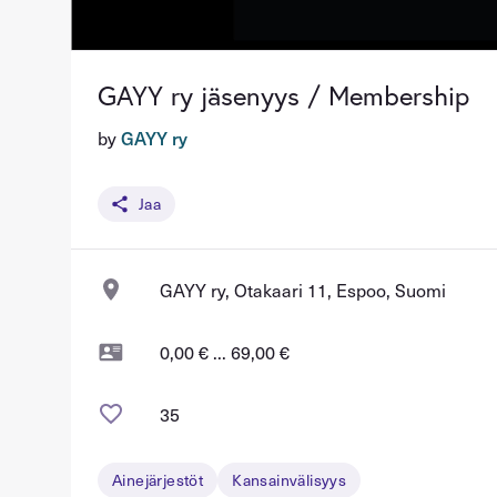
GAYY ry jäsenyys / Membership
by
GAYY ry
Jaa
GAYY ry, Otakaari 11, Espoo, Suomi
0,00 € ... 69,00 €
35
Ainejärjestöt
Kansainvälisyys