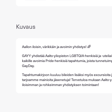
Kuvaus
Aallon iloisin, värikkäin ja avoimin yhdistys! 🌈
GAYY yhdistää Aalto-yliopiston LGBTQIA-henkisiä ja -uteliaita 
kaikille avoimia Pride-henkisiä tapahtumia, joista tunnetu
GayDay.
Tapahtumakirjoon kuuluu bileiden lisäksi myös excursioita ja
tarjoamme mainioita jäsenetuja! Tervetuloa mukaan Aalto-y
iloisimman ja rohkeimman yhdistyksen toimintaan!