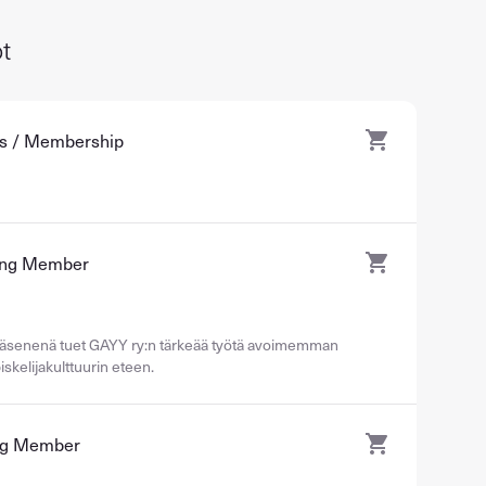
t
ys / Membership
ing Member
äsenenä tuet GAYY ry:n tärkeää työtä avoimemman
skelijakulttuurin eteen.
ng Member