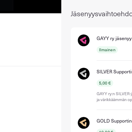
Jäsenyysvaihtoehdo
GAYY ry jäseny
Ilmainen
SILVER Support
5,00 €
GAYY ry:n SILVER-j
ja värikkäämmän opi
GOLD Supporti