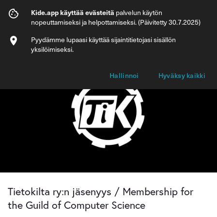
Tietokilta ry:n jäsenyys / Membership fo
Kide.app käyttää evästeitä
palvelun käytön
nopeuttamiseksi ja helpottamiseksi. (Päivitetty 30.7.2025)
Info
Pyydämme lupaasi käyttää sijaintitietojasi sisällön
yksilöimiseksi.
Hallinnoi
Hyväksy kaikki
Tietokilta ry:n jäsenyys / Membership for
the Guild of Computer Science