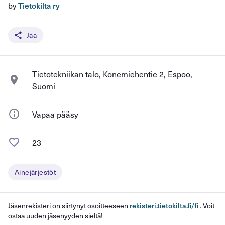
by
Tietokilta ry
Jaa
Tietotekniikan talo, Konemiehentie 2, Espoo,
Suomi
Vapaa pääsy
23
Ainejärjestöt
Jäsenrekisteri on siirtynyt osoitteeseen
rekisteri.tietokilta.fi/fi
. Voit
ostaa uuden jäsenyyden sieltä!