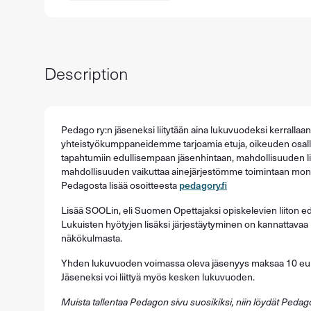
Description
Pedago ry:n jäseneksi liitytään aina lukuvuodeksi kerrallaa
yhteistyökumppaneidemme tarjoamia etuja, oikeuden osall
tapahtumiin edullisempaan jäsenhintaan, mahdollisuuden li
mahdollisuuden vaikuttaa ainejärjestömme toimintaan monel
Pedagosta lisää osoitteesta
pedagory.fi
Lisää SOOLin, eli Suomen Opettajaksi opiskelevien liiton ed
Lukuisten hyötyjen lisäksi järjestäytyminen on kannattavaa 
näkökulmasta.
Yhden lukuvuoden voimassa oleva jäsenyys maksaa 10 eu
Jäseneksi voi liittyä myös kesken lukuvuoden.
Muista tallentaa Pedagon sivu suosikiksi, niin löydät Pedag