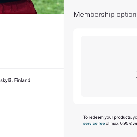
Membership option
äskylä, Finland
To redeem your products, you
service fee
of max. 0,95 € wi