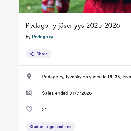
Pedago ry jäsenyys 2025-2026
by
Pedago ry
Share
Pedago ry, Jyväskylän yliopisto PL 35, Jyv
Sales ended 31/7/2026
21
Student organisations