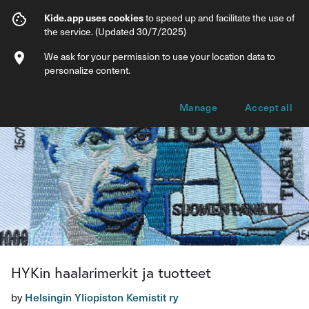
HYKin haalarimerkit ja tuotteet
Kide.app uses cookies
to speed up and facilitate the use of
the service. (Updated 30/7/2025)
Info
Product options
We ask for your permission to use your location data to
personalize content.
Manage
Accept all
HYKin haalarimerkit ja tuotteet
by
Helsingin Yliopiston Kemistit ry